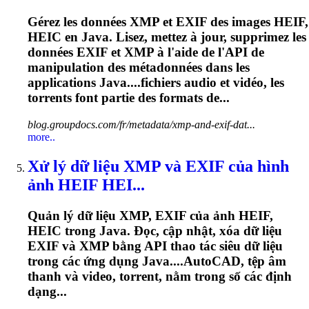
Gérez les données XMP et EXIF des images HEIF,
HEIC en Java. Lisez, mettez à jour, supprimez les
données EXIF et XMP à l'aide de l'API de
manipulation des métadonnées dans les
applications Java....fichiers audio et vidéo, les
torrents
font partie des formats de...
blog.groupdocs.com/fr/metadata/xmp-and-exif-dat...
more..
Xử lý dữ liệu XMP và EXIF của hình
ảnh HEIF HEI...
Quản lý dữ liệu XMP, EXIF của ảnh HEIF,
HEIC trong Java. Đọc, cập nhật, xóa dữ liệu
EXIF và XMP bằng API thao tác siêu dữ liệu
trong các ứng dụng Java....AutoCAD, tệp âm
thanh và video,
torrent
, nằm trong số các định
dạng...