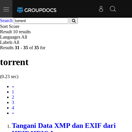
Toggle
navigation
Search
Sort
Score
Result
10 results
Languages
All
Labels
All
Results
31
-
35
of
35
for
torrent
(0.23 sec)
Prev
«
1
2
3
4
Next
»
Tangani Data XMP dan EXIF dari