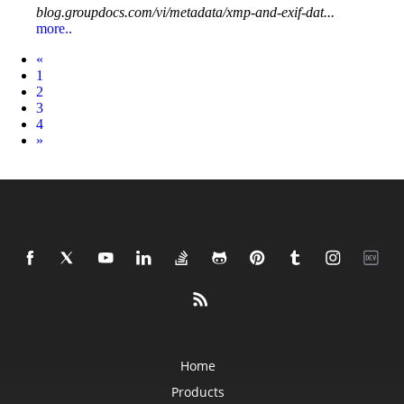
blog.groupdocs.com/vi/metadata/xmp-and-exif-dat...
more..
Prev
«
1
2
3
4
Next
»
Home
Products