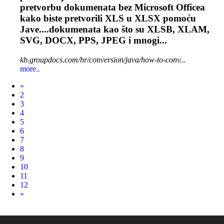
pretvorbu dokumenata bez Microsoft Officea
kako biste pretvorili XLS u XLSX pomoću
Jave....dokumenata kao što su XLSB,
XLAM
,
SVG, DOCX, PPS, JPEG i mnogi...
kb.groupdocs.com/hr/conversion/java/how-to-conv...
more..
Prev
«
2
3
4
5
6
7
8
9
10
11
12
Next
»