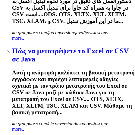
دستورالعمل های دقیق در مورد نحوه تبدیل اکسل به
CSV در جاوا به همراه کد جاوا برای تبدیل اکسل به
CSV است....ODS، OTS، XLTX، XLT، XLTM،
TSC،
XLAM
، و CSV. ما در این آموزش تبدیل...
kb.groupdocs.com/fa/conversion/java/how-to-conv...
more..
Πώς να μετατρέψετε το Excel σε CSV
σε Java
Αυτή η ανάρτηση καλύπτει τη βασική μετατροπή
εγγράφων και περιέχει λεπτομερείς οδηγίες
σχετικά με τον τρόπο μετατροπής του Excel σε
CSV σε Java μαζί με κώδικα Java για τη
μετατροπή του Excel σε CSV.... OTS, XLTX,
XLT, XLTM, TSC,
XLAM
και CSV. Μάθαμε τη
βασική μετατροπή...
kb.groupdocs.com/el/conversion/java/how-to-conv...
more..