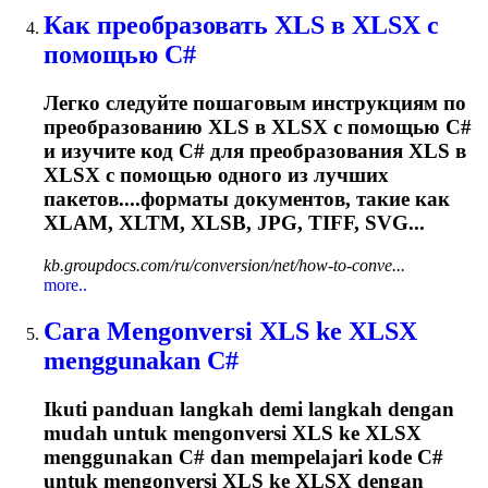
Как преобразовать XLS в XLSX с
помощью C#
Легко следуйте пошаговым инструкциям по
преобразованию XLS в XLSX с помощью C#
и изучите код C# для преобразования XLS в
XLSX с помощью одного из лучших
пакетов....форматы документов, такие как
XLAM
, XLTM, XLSB, JPG, TIFF, SVG...
kb.groupdocs.com/ru/conversion/net/how-to-conve...
more..
Cara Mengonversi XLS ke XLSX
menggunakan C#
Ikuti panduan langkah demi langkah dengan
mudah untuk mengonversi XLS ke XLSX
menggunakan C# dan mempelajari kode C#
untuk mengonversi XLS ke XLSX dengan