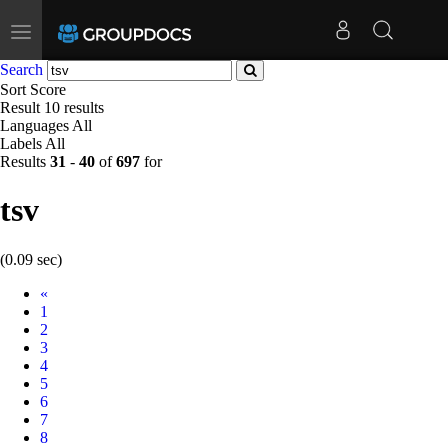
Toggle
navigation
Search
Sort
Score
Result
10 results
Languages
All
Labels
All
Results
31
-
40
of
697
for
tsv
(0.09 sec)
Prev
«
1
2
3
4
5
6
7
8