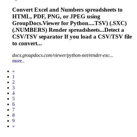
Convert Excel and Numbers spreadsheets to
HTML, PDF, PNG, or JPEG using
GroupDocs.Viewer for Python....
TSV
) (.SXC)
(.NUMBERS) Render spreadsheets...Detect a
CSV/
TSV
separator If you load a CSV/
TSV
file
to convert...
docs.groupdocs.com/viewer/python-net/render-exc...
more..
Prev
«
1
2
3
4
5
6
7
8
9
Next
»