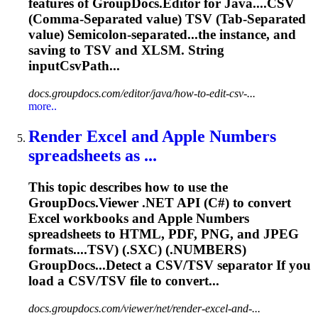
features of GroupDocs.Editor for Java....CSV
(Comma-Separated value)
TSV
(Tab-Separated
value) Semicolon-separated...the instance, and
saving to
TSV
and XLSM. String
inputCsvPath...
docs.groupdocs.com/editor/java/how-to-edit-csv-...
more..
Render Excel and Apple Numbers
spreadsheets as ...
This topic describes how to use the
GroupDocs.Viewer .NET API (C#) to convert
Excel workbooks and Apple Numbers
spreadsheets to HTML, PDF, PNG, and JPEG
formats....
TSV
) (.SXC) (.NUMBERS)
GroupDocs...Detect a CSV/
TSV
separator If you
load a CSV/
TSV
file to convert...
docs.groupdocs.com/viewer/net/render-excel-and-...