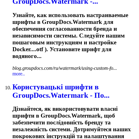
GroupDocs.Watermark -...
Узнайте, как использовать настраиваемые
шрифты в GroupDocs.Watermark для
обеспечения согласованности бренда и
независимости системы. Следуйте нашим
пошаговым инструкциям и настройке
Docker....
otf
). Установите шрифт для
водяного...
blog.groupdocs.com/ru/watermark/using-custom-fo...
more..
Користувацькі шрифти в
GroupDocs.Watermark - По...
Дізнайтеся, як використовувати власні
шрифти в GroupDocs.Watermark, щоб
забезпечити послідовність бренду та
незалежність системи. Дотримуйтеся наших
покрокових інструкцій та налаштування