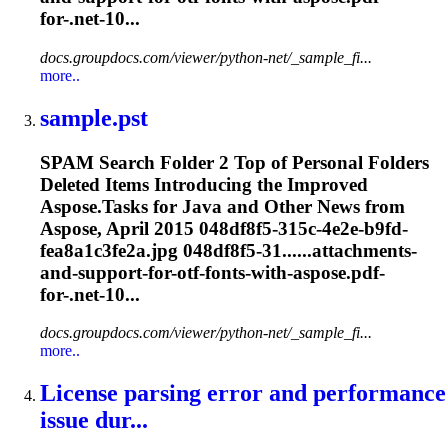
for-.net-10...
docs.groupdocs.com/viewer/python-net/_sample_fi...
more..
sample.pst
SPAM Search Folder 2 Top of Personal Folders
Deleted Items Introducing the Improved
Aspose.Tasks for Java and Other News from
Aspose, April 2015 048df8f5-315c-4e2e-b9fd-
fea8a1c3fe2a.jpg 048df8f5-31......attachments-
and-support-for-
otf
-fonts-with-aspose.pdf-
for-.net-10...
docs.groupdocs.com/viewer/python-net/_sample_fi...
more..
License parsing error and performance
issue dur...