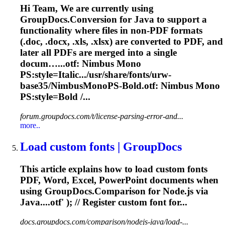
Hi Team, We are currently using
GroupDocs.Conversion for Java to support a
functionality where files in non-PDF formats
(.doc, .docx, .xls, .xlsx) are converted to PDF, and
later all PDFs are merged into a single
docum…...
otf
: Nimbus Mono
PS:style=Italic.../usr/share/fonts/urw-
base35/NimbusMonoPS-Bold.
otf
: Nimbus Mono
PS:style=Bold /...
forum.groupdocs.com/t/license-parsing-error-and...
more..
Load custom fonts | GroupDocs
This article explains how to load custom fonts
PDF, Word, Excel, PowerPoint documents when
using GroupDocs.Comparison for Node.js via
Java....
otf
' ); // Register custom font for...
docs.groupdocs.com/comparison/nodejs-java/load-...