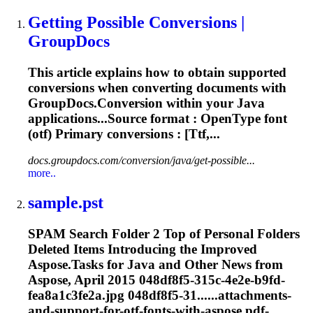
Getting Possible Conversions |
GroupDocs
This article explains how to obtain supported
conversions when converting documents with
GroupDocs.Conversion within your Java
applications...Source format : OpenType font
(
otf
) Primary conversions : [Ttf,...
docs.groupdocs.com/conversion/java/get-possible...
more..
sample.pst
SPAM Search Folder 2 Top of Personal Folders
Deleted Items Introducing the Improved
Aspose.Tasks for Java and Other News from
Aspose, April 2015 048df8f5-315c-4e2e-b9fd-
fea8a1c3fe2a.jpg 048df8f5-31......attachments-
and-support-for-
otf
-fonts-with-aspose.pdf-