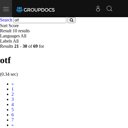
Toggle
navigation
Search
Sort
Score
Result
10 results
Languages
All
Labels
All
Results
21
-
30
of
69
for
otf
(0.34 sec)
Prev
«
1
2
3
4
5
6
7
Next
»