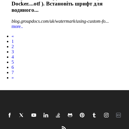
Docker....
otf
). Встановіть шрифт для
водяного...
blog.groupdocs.com/uk/watermark/using-custom-fo...
more..
Prev
«
1
2
3
4
5
6
7
Next
»