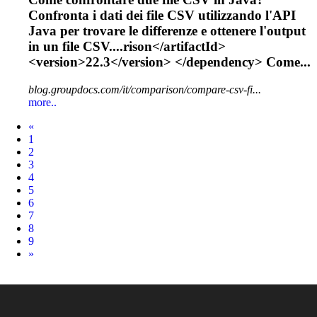
Confronta i dati dei file CSV utilizzando l'API
Java per trovare le differenze e ottenere l'output
in un file CSV....rison</artifactId>
<version>
22.3
</version> </dependency> Come...
blog.groupdocs.com/it/comparison/compare-csv-fi...
more..
Prev
«
1
2
3
4
5
6
7
8
9
Next
»