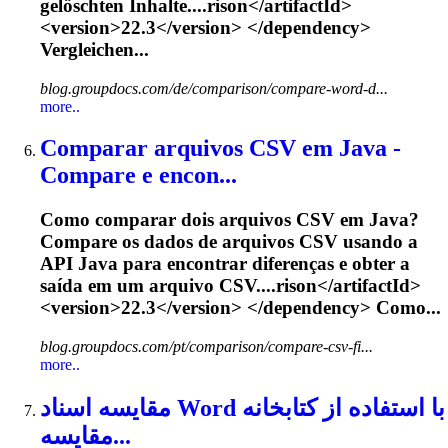
gelöschten Inhalte....rison</artifactId>
<version>
22.3
</version> </dependency>
Vergleichen...
blog.groupdocs.com/de/comparison/compare-word-d...
more..
Comparar arquivos CSV em Java -
Compare e encon...
Como comparar dois arquivos CSV em Java?
Compare os dados de arquivos CSV usando a
API Java para encontrar diferenças e obter a
saída em um arquivo CSV....rison</artifactId>
<version>
22.3
</version> </dependency> Como...
blog.groupdocs.com/pt/comparison/compare-csv-fi...
more..
مقایسه اسناد Word با استفاده از کتابخانه
مقایسه...