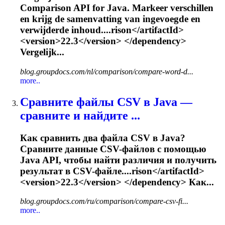
Comparison API for Java. Markeer verschillen
en krijg de samenvatting van ingevoegde en
verwijderde inhoud....rison</artifactId>
<version>
22.3
</version> </dependency>
Vergelijk...
blog.groupdocs.com/nl/comparison/compare-word-d...
more..
Сравните файлы CSV в Java —
сравните и найдите ...
Как сравнить два файла CSV в Java?
Сравните данные CSV-файлов с помощью
Java API, чтобы найти различия и получить
результат в CSV-файле....rison</artifactId>
<version>
22.3
</version> </dependency> Как...
blog.groupdocs.com/ru/comparison/compare-csv-fi...
more..