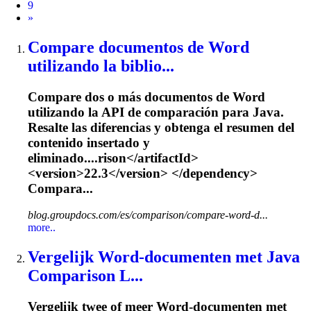
9
Next
»
Compare documentos de Word
utilizando la biblio...
Compare dos o más documentos de Word
utilizando la API de comparación para Java.
Resalte las diferencias y obtenga el resumen del
contenido insertado y
eliminado....rison</artifactId>
<version>
22.3
</version> </dependency>
Compara...
blog.groupdocs.com/es/comparison/compare-word-d...
more..
Vergelijk Word-documenten met Java
Comparison L...
Vergelijk twee of meer Word-documenten met