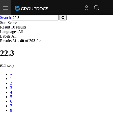
Toggle
navigation
Search
Sort
Score
Result
10 results
Languages
All
Labels
All
Results
31
-
40
of
203
for
22.3
(0.5 sec)
Prev
«
1
2
3
4
5
6
7
8