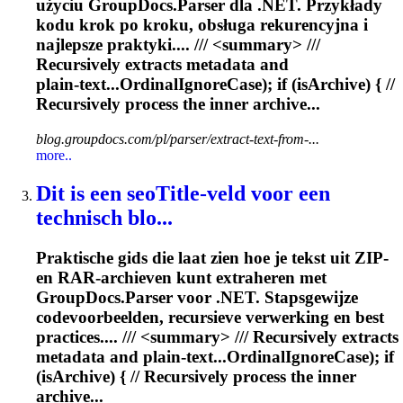
użyciu GroupDocs.Parser dla .NET. Przykłady
kodu krok po kroku, obsługa rekurencyjna i
najlepsze praktyki.... /// <summary> ///
Recursively
extracts metadata and
plain‑text...OrdinalIgnoreCase); if (isArchive) { //
Recursively
process the inner archive...
blog.groupdocs.com/pl/parser/extract-text-from-...
more..
Dit is een seoTitle-veld voor een
technisch blo...
Praktische gids die laat zien hoe je tekst uit ZIP‑
en RAR‑archieven kunt extraheren met
GroupDocs.Parser voor .NET. Stapsgewijze
codevoorbeelden, recursieve verwerking en best
practices.... /// <summary> ///
Recursively
extracts
metadata and plain‑text...OrdinalIgnoreCase); if
(isArchive) { //
Recursively
process the inner
archive...