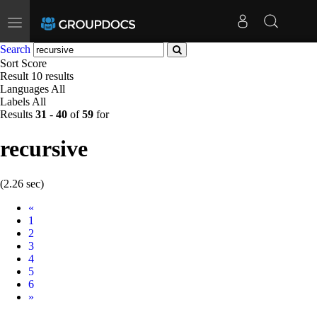
Toggle
navigation
Search
Sort
Score
Result
10 results
Languages
All
Labels
All
Results
31
-
40
of
59
for
recursive
(2.26 sec)
Prev
«
1
2
3
4
5
6
Next
»