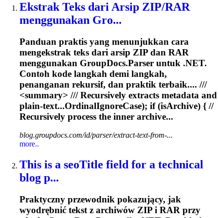
Ekstrak Teks dari Arsip ZIP/RAR
menggunakan Gro...
Panduan praktis yang menunjukkan cara
mengekstrak teks dari arsip ZIP dan RAR
menggunakan GroupDocs.Parser untuk .NET.
Contoh kode langkah demi langkah,
penanganan rekursif, dan praktik terbaik.... ///
<summary> ///
Recursively
extracts metadata and
plain‑text...OrdinalIgnoreCase); if (isArchive) { //
Recursively
process the inner archive...
blog.groupdocs.com/id/parser/extract-text-from-...
more..
This is a seoTitle field for a technical
blog p...
Praktyczny przewodnik pokazujący, jak
wyodrębnić tekst z archiwów ZIP i RAR przy