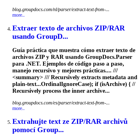
blog.groupdocs.com/nl/parser/extract-text-from-...
more..
Extraer texto de archivos ZIP/RAR
usando GroupD...
Guía práctica que muestra cómo extraer texto de
archivos ZIP y RAR usando GroupDocs.Parser
para .NET. Ejemplos de código paso a paso,
manejo recursivo y mejores prácticas.... ///
<summary> ///
Recursively
extracts metadata and
plain‑text...OrdinalIgnoreCase); if (isArchive) { //
Recursively
process the inner archive...
blog.groupdocs.com/es/parser/extract-text-from-...
more..
Extrahujte text ze ZIP/RAR archivů
pomocí Group...