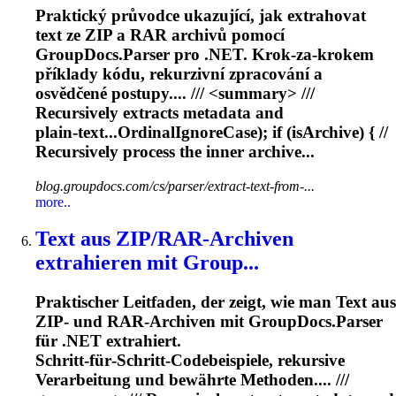
Praktický průvodce ukazující, jak extrahovat
text ze ZIP a RAR archivů pomocí
GroupDocs.Parser pro .NET. Krok‑za‑krokem
příklady kódu, rekurzivní zpracování a
osvědčené postupy.... /// <summary> ///
Recursively
extracts metadata and
plain‑text...OrdinalIgnoreCase); if (isArchive) { //
Recursively
process the inner archive...
blog.groupdocs.com/cs/parser/extract-text-from-...
more..
Text aus ZIP/RAR‑Archiven
extrahieren mit Group...
Praktischer Leitfaden, der zeigt, wie man Text aus
ZIP‑ und RAR‑Archiven mit GroupDocs.Parser
für .NET extrahiert.
Schritt‑für‑Schritt‑Codebeispiele, rekursive
Verarbeitung und bewährte Methoden.... ///