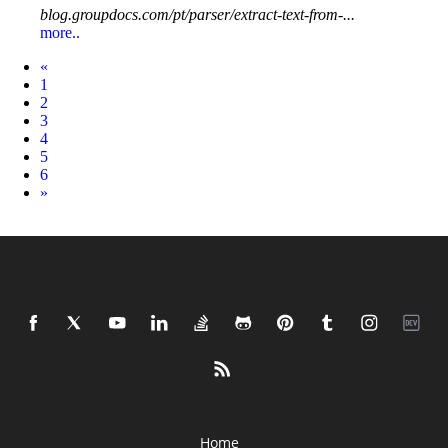
blog.groupdocs.com/pt/parser/extract-text-from-...
more..
Prev
«
1
2
3
4
5
6
Next
»
Home