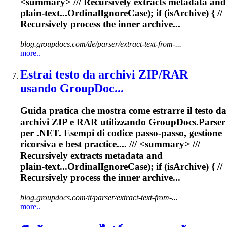
<summary> ///
Recursively
extracts metadata and
plain‑text...OrdinalIgnoreCase); if (isArchive) { //
Recursively
process the inner archive...
blog.groupdocs.com/de/parser/extract-text-from-...
more..
Estrai testo da archivi ZIP/RAR
usando GroupDoc...
Guida pratica che mostra come estrarre il testo da
archivi ZIP e RAR utilizzando GroupDocs.Parser
per .NET. Esempi di codice passo‑passo, gestione
ricorsiva e best practice.... /// <summary> ///
Recursively
extracts metadata and
plain‑text...OrdinalIgnoreCase); if (isArchive) { //
Recursively
process the inner archive...
blog.groupdocs.com/it/parser/extract-text-from-...
more..